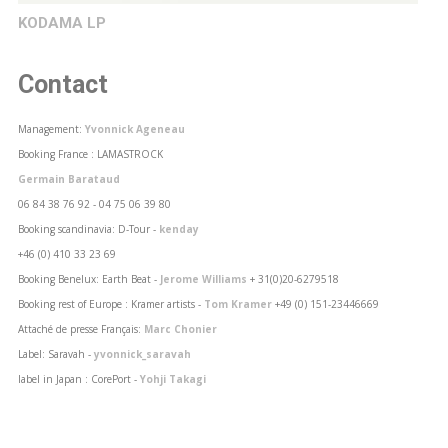
KODAMA LP
Contact
Management:
Yvonnick Ageneau
Booking France : LAMASTROCK
Germain Barataud
06 84 38 76 92 - 04 75 06 39 80
Booking scandinavia: D-Tour -
kenday
+46 (0) 410 33 23 69
Booking Benelux: Earth Beat -
Jerome Williams
+ 31(0)20-6279518
Booking rest of Europe : Kramer artists -
Tom Kramer
+49 (0) 151-23446669
Attaché de presse Français:
Marc Chonier
Label: Saravah -
yvonnick_saravah
label in Japan : CorePort -
Yohji Takagi