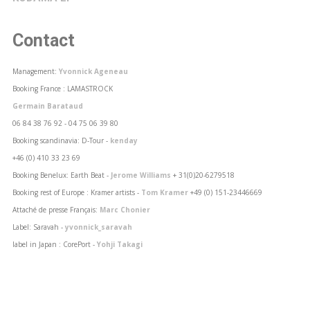
Contact
Management:
Yvonnick Ageneau
Booking France : LAMASTROCK
Germain Barataud
06 84 38 76 92 - 04 75 06 39 80
Booking scandinavia: D-Tour -
kenday
+46 (0) 410 33 23 69
Booking Benelux: Earth Beat -
Jerome Williams
+ 31(0)20-6279518
Booking rest of Europe : Kramer artists -
Tom Kramer
+49 (0) 151-23446669
Attaché de presse Français:
Marc Chonier
Label: Saravah -
yvonnick_saravah
label in Japan : CorePort -
Yohji Takagi